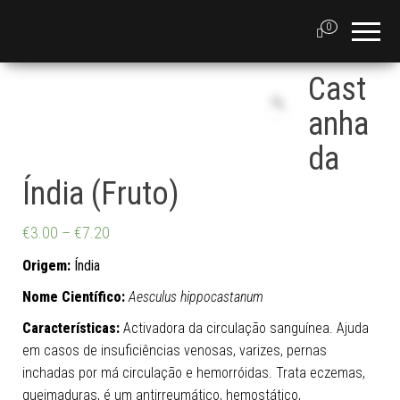
0
Cast
anha
da
Índia (Fruto)
€
3.00
–
€
7.20
Origem:
Índia
Nome Científico:
Aesculus hippocastanum
Características:
Activadora da circulação sanguínea. Ajuda
em casos de insuficiências venosas, varizes, pernas
inchadas por má circulação e hemorróidas. Trata eczemas,
queimaduras, é um antirreumático, hemostático,