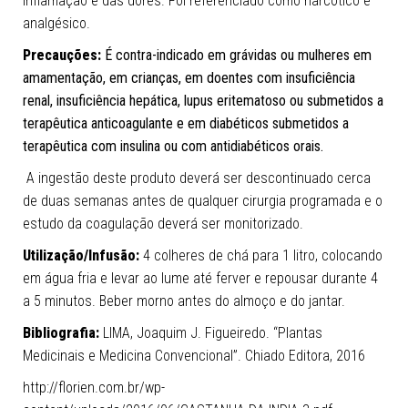
inflamação e das dores.
Foi referenciado como narcótico e
analgésico.
Precauções:
É contra-indicado em grávidas ou mulheres em
amamentação, em crianças, em doentes com insuficiência
renal, insuficiência hepática, lupus eritematoso ou submetidos a
terapêutica anticoagulante e em diabéticos submetidos a
terapêutica com insulina ou com antidiabéticos orais.
A ingestão deste produto deverá ser descontinuado cerca
de duas semanas antes de qualquer cirurgia programada e o
estudo da coagulação deverá ser monitorizado.
Utilização/Infusão:
4 colheres de chá para 1 litro, colocando
em água fria e levar ao lume até ferver e repousar durante 4
a 5 minutos. Beber morno antes do almoço e do jantar.
Bibliografia:
LIMA, Joaquim J. Figueiredo. “Plantas
Medicinais e Medicina Convencional”. Chiado Editora, 2016
http://florien.com.br/wp-