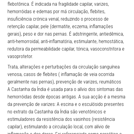
flebotônica. É indicada na fragilidade capilar, varizes,
hemorróidas e edemas por má circulação, flebites,
insuficiência crónica venal, reduzindo o processo de
retenção capilar, pele (dermatite, eczema, inflamações
gerais), peso e dor nas pernas. É adstringente, antiedêmica,
anti-hemorroidal, anti-inflamatória, estimulante, hemostática,
redutora da permeabilidade capilar, tónica, vasoconstritora e
vasoprotetor.
Trata, alterações e perturbações da circulação sanguínea
venosa, casos de flebites ( inflamação de veia ocorrida
geralmente nas pernas), prevenção de varizes, reumáticos
A Castanha da Índia é usada para o alívio dos sintomas das
hemorróidas desde épocas antigas. A sua acção é a mesma
da prevenção de varizes: A escina e o esculósido presentes
no extrato da Castanha da Índia são venotônicos e
estimuladores da resistência dos vasinhos (resistência
capilar), estimulando a circulação local, com alívio de