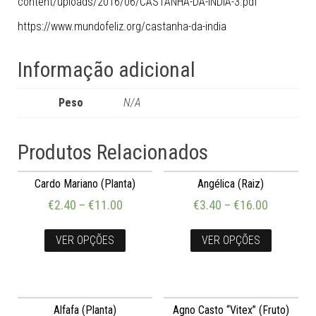
content/uploads/2016/06/CASTANHA-DA-INDIA-3.pdf
https://www.mundofeliz.org/castanha-da-india
Informação adicional
Peso
N/A
Produtos Relacionados
Cardo Mariano (Planta)
Angélica (Raiz)
€
2.40
–
€
11.00
€
3.40
–
€
16.00
VER OPÇÕES
VER OPÇÕES
Alfafa (Planta)
Agno Casto “Vitex” (Fruto)