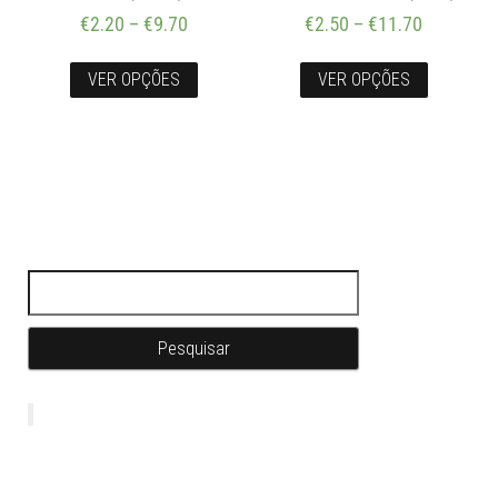
€
2.20
–
€
9.70
€
2.50
–
€
11.70
VER OPÇÕES
VER OPÇÕES
Pesquisar por: