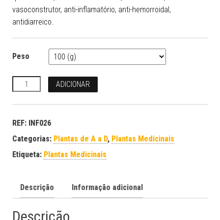
vasoconstrutor, anti-inflamatório, anti-hemorroidal,
antidiarreico.
Peso
Quantidade
ADICIONAR
REF:
INF026
Categorias:
Plantas de A a D
,
Plantas Medicinais
Etiqueta:
Plantas Medicinais
Descrição
Informação adicional
Descrição