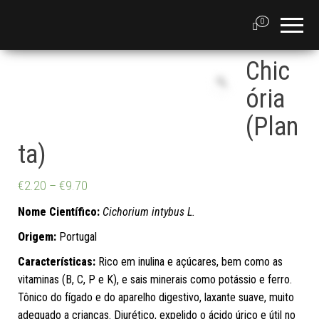
0
Chic
ória
(Plan
ta)
€
2.20
–
€
9.70
Nome Científico:
Cichorium intybus L.
Origem:
Portugal
Características:
Rico em inulina e açúcares, bem como as
vitaminas (B, C, P e K), e sais minerais como potássio e ferro.
Tônico do fígado e do aparelho digestivo, laxante suave, muito
adequado a crianças. Diurético, expelido o ácido úrico e útil no