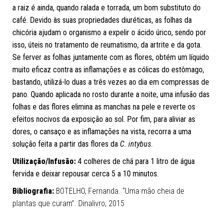
a raiz é ainda, quando ralada e torrada, um bom substituto do
café. Devido às suas propriedades diuréticas, as folhas da
chicória ajudam o organismo a expelir o ácido úrico, sendo por
isso, úteis no tratamento de reumatismo, da artrite e da gota.
Se ferver as folhas juntamente com as flores, obtém um líquido
muito eficaz contra as inflamações e as cólicas do estômago,
bastando, utilizá-lo duas a três vezes ao dia em compressas de
pano. Quando aplicada no rosto durante a noite, uma infusão das
folhas e das flores elimina as manchas na pele e reverte os
efeitos nocivos da exposição ao sol. Por fim, para aliviar as
dores, o cansaço e as inflamações na vista, recorra a uma
solução feita a partir das flores da
C. intybus
.
Utilização/Infusão:
4 colheres de chá para 1 litro de água
fervida e deixar repousar cerca 5 a 10 minutos.
Bibliografia:
BOTELHO, Fernanda. “Uma mão cheia de
plantas que curam”. Dinalivro, 2015