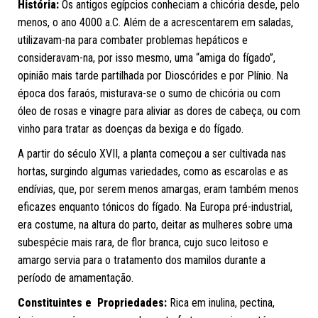
História:
Os antigos egípcios conheciam a chicória desde, pelo
menos, o ano 4000 a.C. Além de a acrescentarem em saladas,
utilizavam-na para combater problemas hepáticos e
consideravam-na, por isso mesmo, uma “amiga do fígado”,
opinião mais tarde partilhada por Dioscórides e por Plínio. Na
época dos faraós, misturava-se o sumo de chicória ou com
óleo de rosas e vinagre para aliviar as dores de cabeça, ou com
vinho para tratar as doenças da bexiga e do fígado.
A partir do século XVII, a planta começou a ser cultivada nas
hortas, surgindo algumas variedades, como as escarolas e as
endívias, que, por serem menos amargas, eram também menos
eficazes enquanto tónicos do fígado. Na Europa pré-industrial,
era costume, na altura do parto, deitar as mulheres sobre uma
subespécie mais rara, de flor branca, cujo suco leitoso e
amargo servia para o tratamento dos mamilos durante a
período de amamentação.
Constituintes e Propriedades:
Rica em inulina, pectina,