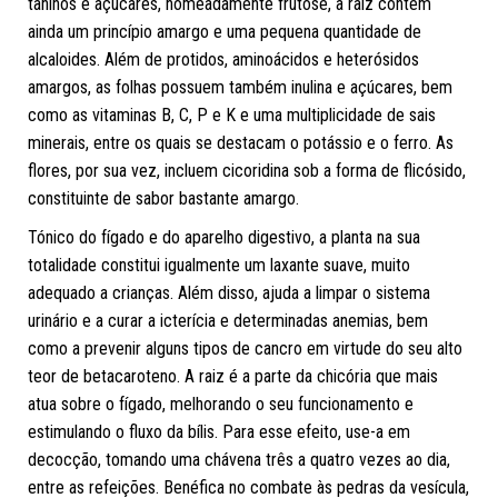
taninos e açúcares, nomeadamente frutose, a raiz contém
ainda um princípio amargo e uma pequena quantidade de
alcaloides. Além de protidos, aminoácidos e heterósidos
amargos, as folhas possuem também inulina e açúcares, bem
como as vitaminas B, C, P e K e uma multiplicidade de sais
minerais, entre os quais se destacam o potássio e o ferro. As
flores, por sua vez, incluem cicoridina sob a forma de flicósido,
constituinte de sabor bastante amargo.
Tónico do fígado e do aparelho digestivo, a planta na sua
totalidade constitui igualmente um laxante suave, muito
adequado a crianças. Além disso, ajuda a limpar o sistema
urinário e a curar a icterícia e determinadas anemias, bem
como a prevenir alguns tipos de cancro em virtude do seu alto
teor de betacaroteno. A raiz é a parte da chicória que mais
atua sobre o fígado, melhorando o seu funcionamento e
estimulando o fluxo da bílis. Para esse efeito, use-a em
decocção, tomando uma chávena três a quatro vezes ao dia,
entre as refeições. Benéfica no combate às pedras da vesícula,