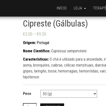
INÍCIO
LOJA
TERAP
Cipreste (Gálbulas)
€
2.00
–
€
9.20
Origem:
Portugal
Nome Científico:
Cupressus sempervirens
Características:
O chá é utilizado para a ansiedade, i
asma, bronquites, caibras, cólicas menstruais, diarreia
gripes, laringite, tosse, hemorragias, hemorróidas, var
hipotensor.
Peso
Quantidade