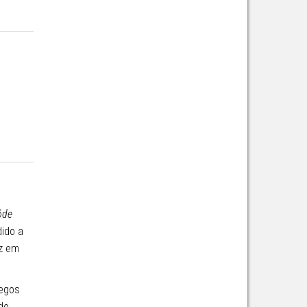
ôde
dido a
az em
regos
do