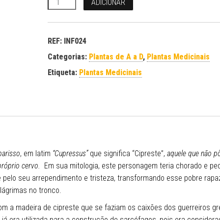
ADICIONAR
REF:
INF024
Categorias:
Plantas de A a D
,
Plantas Medicinais
Etiqueta:
Plantas Medicinais
parisso
, em latim
“Cupressus”
que significa “Cipreste”,
aquele que não p
próprio cervo.
Em sua mitologia, este personagem teria chorado e pe
 pelo seu arrependimento e tristeza, transformando esse pobre rap
 lágrimas no tronco.
com a madeira de cipreste que se faziam os caixões dos guerreiros g
 já era utilizada para a construção de sarcófagos, pois era considera