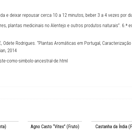
vida e deixar repousar cerca 10 a 12 minutos, beber 3 a 4 vezes por di
s, plantas medicinais no Alentejo e outros produtos naturais”. 6.ª e
E, Odete Rodrigues. “Plantas Aromáticas em Portugal, Caracterização
ian, 2014
este-como-simbolo-ancestral-de.html
nta)
Agno Casto “Vitex” (Fruto)
Castanha da Índia (F