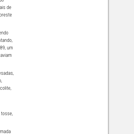
ais de
ipreste
sendo
ntando,
889, um
haviam
esadas,
o,
olite,
 tosse,
tomada