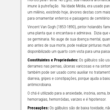
imune à putrefação. Na Idade Média, era usado para
um milênio, existindo hoje, árvores destas com mai
para ornamentar enterros e paisagens de cemitério
Vincent Van Gogh (1853-1890), pintor holandês fa
uma planta que o encantava e admirava. Dizia que e
se germinaria. No auge de sua doença mental, quan
ano antes de sua morte, pode realizar pinturas muit
disponibilizado um quarto com vista para uma paisag
Constituintes e Propriedades:
Os gálbulos são usa
derrames nas pernas, úlceras varicosas e na sintom
também pode ser usado como auxiliar no tratamento d
diarreia, gripes e constipações, porque ajuda a baix
antimicrobiana.
O chá é utilizado para a ansiedade, insónia, asma, bro
hemorragias, hemorróidas, varizes e é hipotensor.
Precauções:
Os gálbulos são de baixa toxidade, 