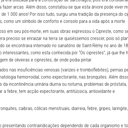
 fazer arcas. Além disso, constatou-se que esta árvore pode viver m
s de 1.000 anos! Por isso tudo, surgiu uma tradição da presença do c
s, como um símbolo de conforto e consolo para a vida após a morte.
moso em seu pós-morte, em suas obras expressou o Cipreste, como 
ra preciso se enraizar na terra se quiséssemos crescer, pois só pla
do se encontrava internado no sanatório de Saint-Rèmy no ano de 1
o interessantes, como esta conhecida por “Os ciprestes”, já que lhe 
em de oliveiras e ciprestes, de onde podia pintar.
dos nas insuficiências venosas (varizes e tromboflebites), pernas p
atologia hemorroidal; como expectorante, nas bronquites. Além diss
a incontinência urinária diurna ou noturna, problemas de próstata, c
ar a febre, tem acção expectorante, antitússica, antioxidante e
nquites, caibras, cólicas menstruais, diarreia, febre, gripes, laringite,
não presentando contraindicações dependendo de cada organismo e 