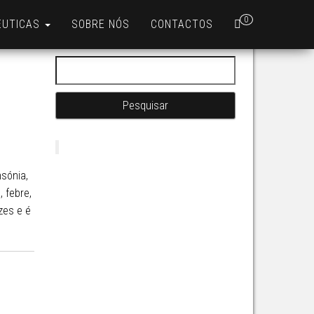
0
ÊUTICAS
SOBRE NÓS
CONTACTOS
Pesquisar por:
nsónia,
, febre,
izes e é