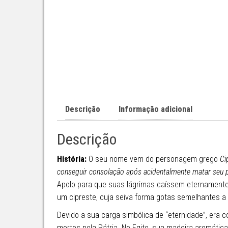
Descrição
Informação adicional
Descrição
História:
O seu nome vem do personagem grego
Ci
conseguir consolação após acidentalmente matar seu 
Apolo para que suas lágrimas caíssem eternamente
um cipreste, cuja seiva forma gotas semelhantes a
Devido a sua carga simbólica de “eternidade”, era 
mortos pela Pátria. No Egito, sua madeira aromática