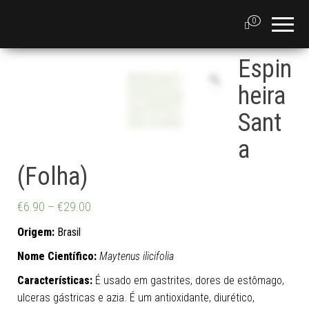
0
Espin
heira
Sant
a
(Folha)
€
6.90
–
€
29.00
Origem:
Brasil
Nome Científico:
Maytenus ilicifolia
Características:
É usado em gastrites, dores de estômago,
ulceras gástricas e azia. É um antioxidante, diurético,