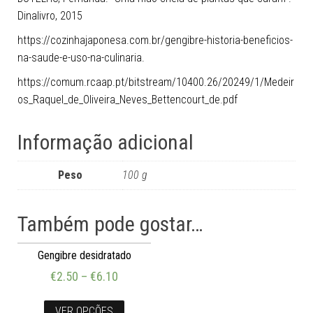
Dinalivro, 2015
https://cozinhajaponesa.com.br/gengibre-historia-beneficios-
na-saude-e-uso-na-culinaria.
https://comum.rcaap.pt/bitstream/10400.26/20249/1/Medeir
os_Raquel_de_Oliveira_Neves_Bettencourt_de.pdf
Informação adicional
Peso
100 g
Também pode gostar…
Gengibre desidratado
€
2.50
–
€
6.10
VER OPÇÕES