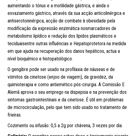
aumentando o tónus e a motilidade gástrica, e ainda o
esvaziamento gástrico, através da sua acção anticolinérgica e
antiserotoninérgica, acção de combate à obesidade pela
modificação da expressão enzimática nosmarcadores de
metabolismo lipídico e redução dos lípidos plasmáticos e
teciduaisentre outras influências e Hepatoprotetora na medida
em que ajuda na recuperação dos danos hepáticos, actua a
nível bioquímico e histopatológico.
O gengibre pode ser usado na profilaxia de náuseas e de
vómitos da cinetose (enjoo de viagem), da gravidez, da
quimioterapia e como antiemético pós-cirurgia.
A Comissão E
Alemã aprova o seu emprego na dispepsia e na prevenção dos
sintomas gastrointestinais e da cinetose.
É útil em problemas
de microcirculação, pelo que tem sido usado no tratamento de
frieiras.
Cozimento ou infusão: 0,5 a 2g por chávena, 3 vezes por dia.