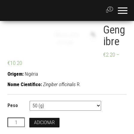
0
Geng
ibre
€
2.20
–
€
10.20
Origem:
Nigéria
Nome Científico:
Zingiber officinalis
R.
Peso
Quantidade
ADICIONAR