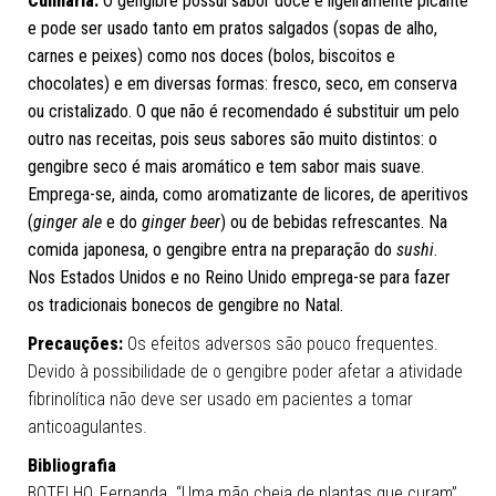
Culinária:
O gengibre possui sabor doce e ligeiramente picante
e pode ser usado tanto em pratos salgados (sopas de alho,
carnes e peixes) como nos doces (bolos, biscoitos e
chocolates) e em diversas formas: fresco, seco, em conserva
ou cristalizado. O que não é recomendado é substituir um pelo
outro nas receitas, pois seus sabores são muito distintos: o
gengibre seco é mais aromático e tem sabor mais suave.
Emprega-se, ainda, como aromatizante de licores, de aperitivos
(
ginger ale
e do
ginger beer
) ou de bebidas refrescantes. Na
comida japonesa, o gengibre entra na preparação do
sushi
.
Nos Estados Unidos e no Reino Unido emprega-se para fazer
os tradicionais bonecos de gengibre no Natal.
Precauções:
Os efeitos adversos são pouco frequentes.
Devido à possibilidade de o gengibre poder afetar a atividade
fibrinolítica não deve ser usado em pacientes a tomar
anticoagulantes.
Bibliografia
BOTELHO, Fernanda. “Uma mão cheia de plantas que curam”.