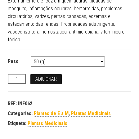
Externamente é eficaz em queimaduras, picadas de
mosquito, inflamações oculares, hemorroidas, problemas
circulatórios, varizes, pernas cansadas, eczemas e
estacamento das feridas. Propriedades adstringente,
vasoconstritora, hemostática, antimicrobiana, vitamínica e
tónica.
Peso
Quantidade
ADICIONAR
REF:
INF062
Categorias:
Plantas de E a M
,
Plantas Medicinais
Etiqueta:
Plantas Medicinais