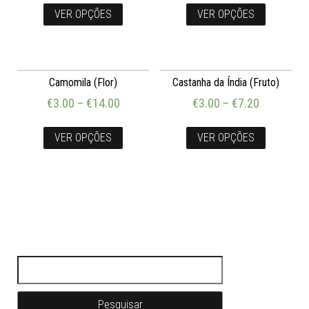
VER OPÇÕES
VER OPÇÕES
Camomila (Flor)
Castanha da Índia (Fruto)
€
3.00
–
€
14.00
€
3.00
–
€
7.20
VER OPÇÕES
VER OPÇÕES
Pesquisar por: