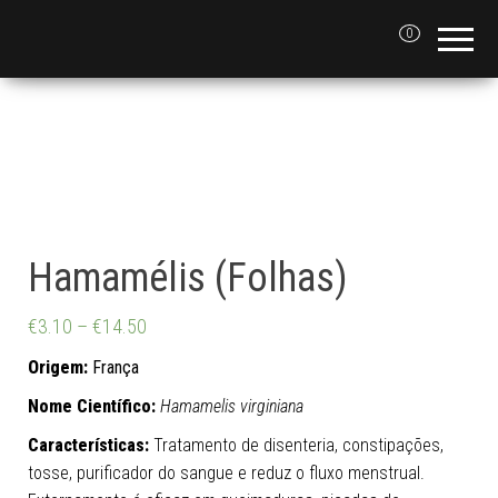
0
Hamamélis (Folhas)
€
3.10
–
€
14.50
Origem:
França
Nome Científico:
Hamamelis virginiana
Características:
Tratamento de disenteria, constipações,
tosse, purificador do sangue e reduz o fluxo menstrual.