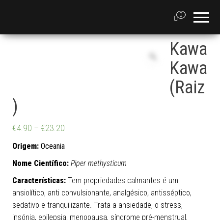
0
Kawa
Kawa
(Raiz
)
€
4.90
–
€
23.20
Origem:
Oceania
Nome Científico:
Piper methysticum
Características:
Tem propriedades calmantes é um
ansiolítico, anti convulsionante, analgésico, antisséptico,
sedativo e tranquilizante. Trata a ansiedade, o stress,
insónia, epilepsia, menopausa, síndrome pré-menstrual,