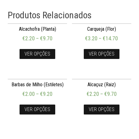
Produtos Relacionados
Alcachofra (Planta)
Carqueja (Flor)
€
2.20
–
€
9.70
€
3.20
–
€
14.70
VER OPÇÕES
VER OPÇÕES
Barbas de Milho (Estiletes)
Alcaçuz (Raiz)
€
2.00
–
€
9.20
€
2.20
–
€
9.70
VER OPÇÕES
VER OPÇÕES