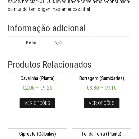
saude/noticia/2011/08/levedura-da-cerveja-mais-consumida-
do-mundo-tem-origem-nas-americas.html
Informação adicional
Peso
N/A
Produtos Relacionados
Cavalinha (Planta)
Borragem (Sumidades)
€
2.00
–
€
9.20
€
3.80
–
€
9.10
VER OPÇÕES
VER OPÇÕES
Cipreste (Gálbulas)
Fel da Terra (Planta)