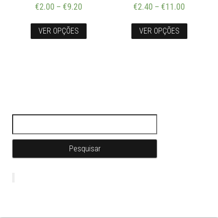
€
2.00
–
€
9.20
€
2.40
–
€
11.00
VER OPÇÕES
VER OPÇÕES
Pesquisar por: