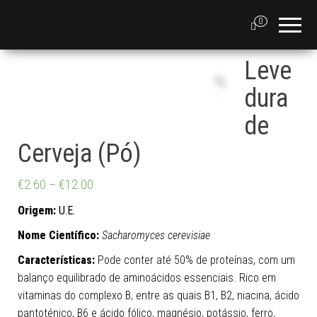
0
Leve
dura
de
Cerveja (Pó)
€
2.60
–
€
12.00
Origem:
U.E.
Nome Científico:
Sacharomyces cerevisiae
Características:
Pode conter até 50% de proteínas, com um
balanço equilibrado de aminoácidos essenciais. Rico em
vitaminas do complexo B, entre as quais B1, B2, niacina, ácido
pantoténico, B6 e ácido fólico, magnésio, potássio, ferro,