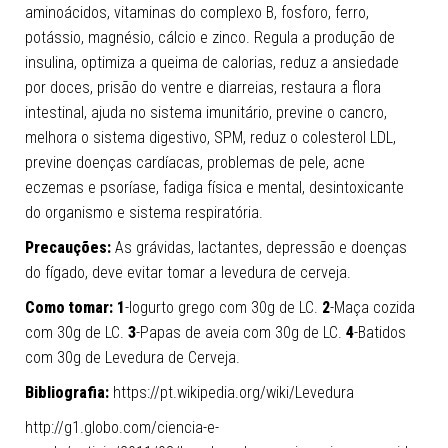
aminoácidos, vitaminas do complexo B, fosforo, ferro,
potássio, magnésio, cálcio e zinco. Regula a produção de
insulina, optimiza a queima de calorias, reduz a ansiedade
por doces, prisão do ventre e diarreias, restaura a flora
intestinal, ajuda no sistema imunitário, previne o cancro,
melhora o sistema digestivo, SPM, reduz o colesterol LDL,
previne doenças cardíacas, problemas de pele, acne
eczemas e psoríase, fadiga física e mental, desintoxicante
do organismo e sistema respiratória.
Precauções:
As grávidas, lactantes, depressão e doenças
do fígado, deve evitar tomar a levedura de cerveja.
Como tomar: 1
-Iogurto grego com 30g de LC.
2
-Maça cozida
com 30g de LC.
3
-Papas de aveia com 30g de LC.
4
-Batidos
com 30g de Levedura de Cerveja.
Bibliografia:
https://pt.wikipedia.org/wiki/Levedura
http://g1.globo.com/ciencia-e-