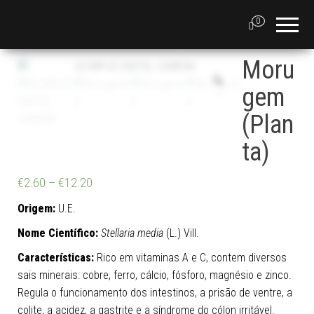
0
Moru
gem
(Plan
ta)
€
2.60
–
€
12.20
Origem:
U.E.
Nome Científico:
Stellaria media
(L.) Vill.
Características:
Rico em vitaminas A e C, contem diversos
sais minerais: cobre, ferro, cálcio, fósforo, magnésio e zinco.
Regula o funcionamento dos intestinos, a prisão de ventre, a
colite, a acidez, a gastrite e a síndrome do cólon irritável.