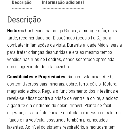
Descrição
Informação adicional
Descrição
História:
Conhecida na antiga Grécia , a morugem foi, mais
tarde, recomendada por Dioscórides (século I d.C.) para
combater inflamações da vista. Durante a Idade Média, servia
para tratar crianças desnutridas e era ao mesmo tempo
vendida nas ruas de Londres, sendo sobretudo apreciada
como ingrediente de alta cozinha.
Constituintes e Propriedades:
Rico em vitaminas A e C,
contem diversos sais minerais: cobre, ferro, cálcio, fósforo,
magnésio e zinco. Regula o funcionamento dos intestinos e
revela-se eficaz contra a prisão de ventre, a colite, a acidez,
a gastrite e a síndrome do cólon irritável. Planta de fácil
digestão, alivia a flatulência e controla o excesso de calor no
fígado e na vesícula, possuindo também propriedades
laxantes. Ao nível do sistema respiratório, a morugem tem