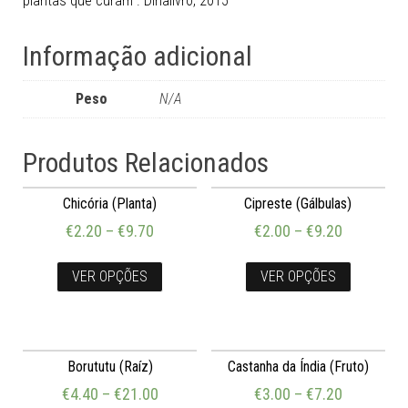
plantas que curam”. Dinalivro, 2015
Informação adicional
Peso
N/A
Produtos Relacionados
Chicória (Planta)
Cipreste (Gálbulas)
€
2.20
–
€
9.70
€
2.00
–
€
9.20
VER OPÇÕES
VER OPÇÕES
Borututu (Raíz)
Castanha da Índia (Fruto)
€
4.40
–
€
21.00
€
3.00
–
€
7.20