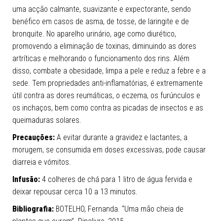
uma acção calmante, suavizante e expectorante, sendo
benéfico em casos de asma, de tosse, de laringite e de
bronquite. No aparelho urinário, age como diurético,
promovendo a eliminação de toxinas, diminuindo as dores
artríticas e melhorando o funcionamento dos rins. Além
disso, combate a obesidade, limpa a pele e reduz a febre e a
sede. Tem propriedades anti-inflamatórias, é extremamente
útil contra as dores reumáticas, o eczema, os furúnculos e
os inchaços, bem como contra as picadas de insectos e as
queimaduras solares.
Precauções:
A evitar durante a gravidez e lactantes, a
morugem, se consumida em doses excessivas, pode causar
diarreia e vómitos.
Infusão:
4 colheres de chá para 1 litro de água fervida e
deixar repousar cerca 10 a 13 minutos.
Bibliografia:
BOTELHO, Fernanda. “Uma mão cheia de