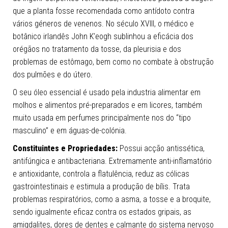
que a planta fosse recomendada como antídoto contra
vários géneros de venenos. No século XVIII, o médico e
botânico irlandês John K’eogh sublinhou a eficácia dos
orégãos no tratamento da tosse, da pleurisia e dos
problemas de estômago, bem como no combate à obstrução
dos pulmões e do útero.
O seu óleo essencial é usado pela industria alimentar em
molhos e alimentos pré-preparados e em licores, também
muito usada em perfumes principalmente nos do “tipo
masculino” e em águas-de-colónia.
Constituintes e Propriedades:
Possui acção antissética,
antifúngica e antibacteriana. Extremamente anti-inflamatório
e antioxidante, controla a flatulência, reduz as cólicas
gastrointestinais e estimula a produção de bílis. Trata
problemas respiratórios, como a asma, a tosse e a broquite,
sendo igualmente eficaz contra os estados gripais, as
amigdalites, dores de dentes e calmante do sistema nervoso