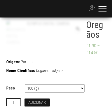
0
Oreg
ãos
€
1.90
–
€
14.50
Origem:
Portugal
Nome Científico:
Origanum vulgare
L.
Peso
Quantidade
ADICIONAR