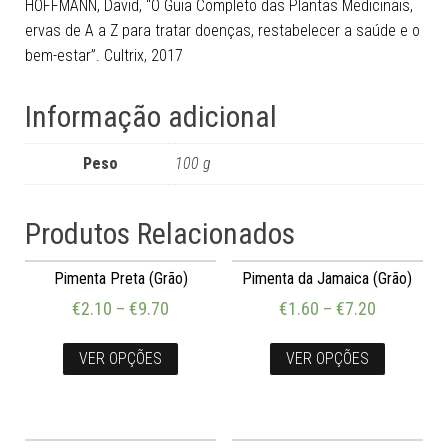
HOFFMANN, David, “O Guia Completo das Plantas Medicinais,
ervas de A a Z para tratar doenças, restabelecer a saúde e o
bem-estar”. Cultrix, 2017
Informação adicional
Peso
100 g
Produtos Relacionados
Pimenta Preta (Grão)
Pimenta da Jamaica (Grão)
€
2.10
–
€
9.70
€
1.60
–
€
7.20
VER OPÇÕES
VER OPÇÕES