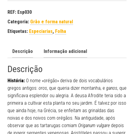
REF:
Esp030
Categoria:
Grão e forma natural
Etiquetas:
Especiarias
,
Folha
Descrição
Informação adicional
Descrição
História:
O nome «orégão» deriva de dois vocabulários
gregos antigos:
oros
, que queria dizer montanha, e
ganos
, que
significava esplendor ou alegria. A deusa Afrodite teria sido a
primeira a cultivar esta planta no seu jardim. É talvez por isso
que ainda hoje, na Grécia, se enfeitam as grinaldas das
noivas e dos noivos com orégãos. Na antiguidade, após
observar que as tartarugas comiam
Origanum vulgare
depois
de ingerir serpentes venenosas, Aristóteles passou a sugerir