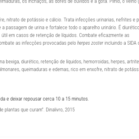
maduras, os inchaços, as dores de ouvidos e a gota. Plínio, o velho 
e, nitrato de potássio e cálcio. Trata infecções urinarias, nefrites e 
 a passagem de urina e fortalece todo o aparelho urinário. É diurétic
é útil em casos de retenção de líquidos. Combate eficazmente as
Combate as infecções provocadas pelo
herpes zoster
incluindo a SIDA 
na bexiga, diurético, retenção de líquidos, hemorroidas, herpes, artrite,
 pulmonares, queimaduras e edemas, rico em enxofre, nitrato de potáss
vida e deixar repousar cerca 10 a 15 minutos.
 plantas que curam”. Dinalivro, 2015