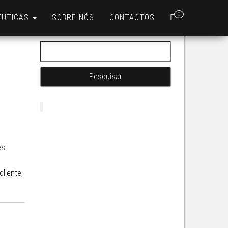
0
ÊUTICAS
SOBRE NÓS
CONTACTOS
Pesquisar por:
es
oliente,