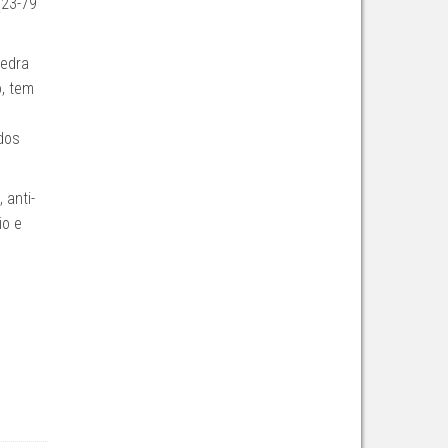
(23-79
pedra
o, tem
dos
 anti-
io e