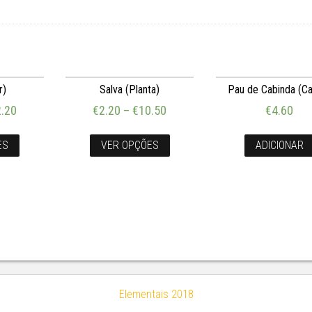
r)
Salva (Planta)
Pau de Cabinda (C
.20
€
2.20
–
€
10.50
€
4.60
ES
VER OPÇÕES
ADICIONAR
Elementais 2018