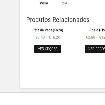
Peso
N/A
Produtos Relacionados
Pata de Vaca (Folha)
Poejo (Flo
€
3.40
–
€
16.20
€
2.60
–
€
12
VER OPÇÕES
VER OPÇÕ