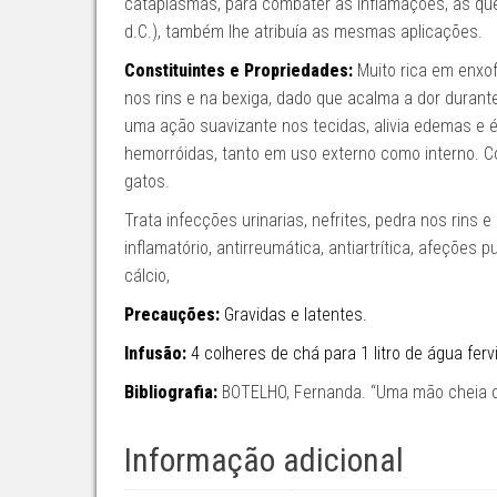
cataplasmas, para combater as inflamações, as quei
d.C.), também lhe atribuía as mesmas aplicações.
Constituintes e Propriedades:
Muito rica em enxofr
nos rins e na bexiga, dado que acalma a dor durante
uma ação suavizante nos tecidas, alivia edemas e 
hemorróidas, tanto em uso externo como interno. 
gatos.
Trata infecções urinarias, nefrites, pedra nos rins e 
inflamatório, antirreumática, antiartrítica, afeções
cálcio,
Precauções:
Gravidas e latentes.
Infusão:
4 colheres de chá para 1 litro de água fer
Bibliografia:
BOTELHO, Fernanda. “Uma mão cheia de
Informação adicional