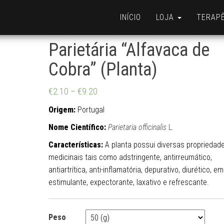
INÍCIO
LOJA
TERAP
Parietária “Alfavaca de
Cobra” (Planta)
€
2.10
–
€
9.20
Origem:
Portugal
Nome Científico:
Parietaria officinalis
L
.
Características:
A planta possui diversas propriedad
medicinais tais como adstringente, antirreumático,
antiartrítica, anti-inflamatória, depurativo, diurético, em
estimulante, expectorante, laxativo e refrescante.
Peso