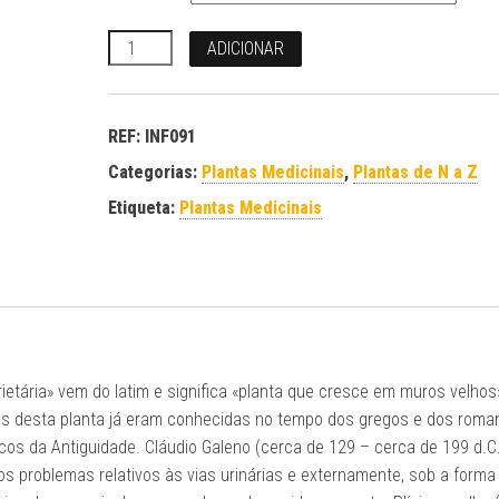
Quantidade
ADICIONAR
REF:
INF091
Categorias:
Plantas Medicinais
,
Plantas de N a Z
Etiqueta:
Plantas Medicinais
ietária» vem do latim e significa «planta que cresce em muros velhos
es desta planta já eram conhecidas no tempo dos gregos e dos roma
cos da Antiguidade. Cláudio Galeno (cerca de 129 – cerca de 199 d.C.
 os problemas relativos às vias urinárias e externamente, sob a forma