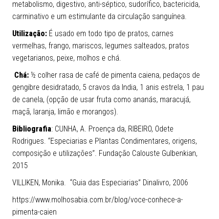
metabolismo, digestivo, anti-séptico, sudorífico, bactericida,
carminativo e um estimulante da circulação sanguínea.
Utilização:
É usado em todo tipo de pratos, carnes
vermelhas, frango, mariscos, legumes salteados, pratos
vegetarianos, peixe, molhos e chá.
Chá:
½ colher rasa de café de pimenta caiena, pedaços de
gengibre desidratado, 5 cravos da India, 1 anis estrela, 1 pau
de canela, (opção de usar fruta como ananás, maracujá,
maçã, laranja, limão e morangos).
Bibliografia
: CUNHA, A. Proença da, RIBEIRO, Odete
Rodrigues. “Especiarias e Plantas Condimentares, origens,
composição e utilizações”. Fundação Calouste Gulbenkian,
2015
VILLIKEN, Monika. “Guia das Especiarias” Dinalivro, 2006
https://www.molhosabia.com.br/blog/voce-conhece-a-
pimenta-caien