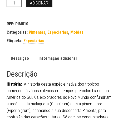
Quantidade
ADICIONAR
REF:
PIM010
Categorias:
Pimentas
,
Especiarias
,
Moídas
Etiqueta:
Especiarias
Descrição
Informação adicional
Descrição
História:
A historia desta espécie nativa dos trópicos
começou há vários milénios em tempos pré-colombianos na
América do Sul. Os exploradores do Novo Mundo confundiram
a ardência da malagueta (Capsicum) com a pimenta preta
(Piper nigrum), chamando à sua descoberta Pimenta, para
confusão das gerações futuras. Só com os conquistadores