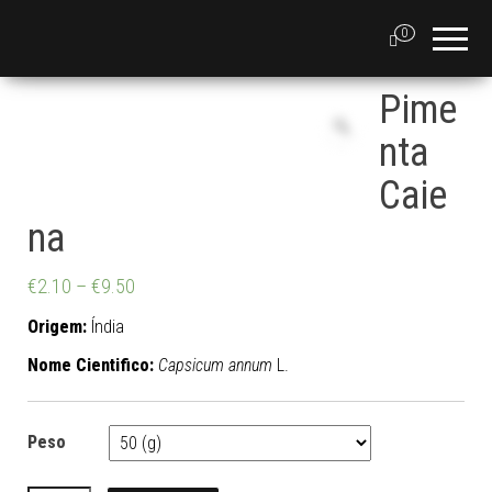
0
Pime
nta
Caie
na
€
2.10
–
€
9.50
Origem:
Índia
Nome Cientifico:
Capsicum annum
L.
Peso