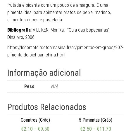
frutada e picante com um pouco de amargura. É uma
pimenta ideal para apimentar pratos de peixe, marisco,
alimentos doces e pastelaria.
Bibliografia
: VILLIKEN, Monika. “Guia das Especiarias”
Dinalivro, 2006
https://lecomptoirdetoamasina.fr/br/pimentas-em-graos/207-
pimenta-de-sichuan-china.html
Informação adicional
Peso
N/A
Produtos Relacionados
Coentros (Grão)
5 Pimentas (Grão)
€
2.10
–
€
9.50
€
2.50
–
€
11.70