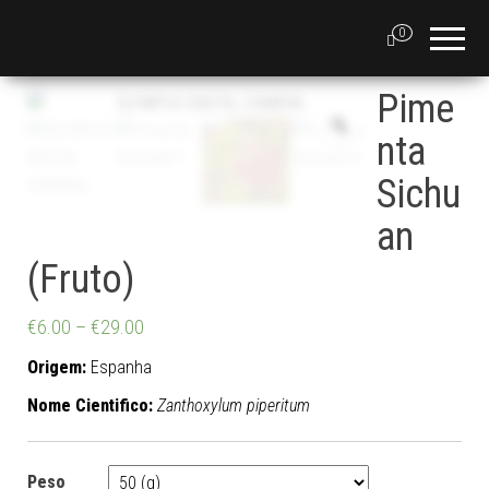
0
Pime
nta
Sichu
an
(Fruto)
€
6.00
–
€
29.00
Origem:
Espanha
Nome Cientifico:
Zanthoxylum piperitum
Peso