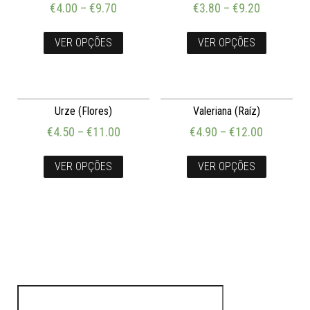
€
4.00
–
€
9.70
€
3.80
–
€
9.20
VER OPÇÕES
VER OPÇÕES
Urze (Flores)
Valeriana (Raíz)
€
4.50
–
€
11.00
€
4.90
–
€
12.00
VER OPÇÕES
VER OPÇÕES
Pesquisar por: