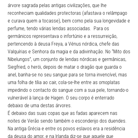
árvore sagrada pelas antigas civilizações, que lhe
reconheciam qualidades protectoras (afastava o relâmpago
e curava quem a tocasse), bem como pela sua longevidade e
perfume, tendo várias lendas associadas. Para os
germânicos representava o infortúnio e a ressurreição,
pertencendo à deusa Freya, a Vénus nórdica, chefe das
Valquírias e Senhora da magia e da adivinhação. No “Mito dos
Nibelungos”, um conjunto de lendas nórdicas e germânicas,
Siegfried, o herói, depois de matar o dragão que guarda o
anel, banha-se no seu sangue para se torna invencível, mas
uma folha de tília ao cair, cola-se-lhe entre as omoplatas
impedindo o contacto do sangue com a sua pele, tornando-o
vulnerável à lança de Hagen. O seu corpo é enterrado
debaixo de uma destas árvores.
É debaixo das suas copas que as fadas aparecem nas
noites de Verão sendo também o esconderijo dos duendes.
Na antiga Grécia e entre os povos eslavos era a residência
da deusa do amor, e na Irlanda diz-se que aquele que