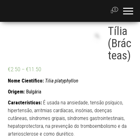
0
Tília
(Brác
teas)
€
2.50
–
€
11.50
Nome Científico:
Tilia platyphyllon
Origem:
Bulgária
Características:
É usada na ansiedade, tensão psíquico,
hipertensão, arritmias cardíacas, insónias, doenças
cutâneas, síndromes gripais, síndromes gastrointestinais,
hepatoprotectora, na prevenção do tromboembolismo e da
arteriosclerose e como diurético.