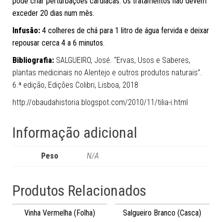
pode criar perturbações cardíacas. Os tratamentos não devem
exceder 20 dias num mês.
Infusão:
4 colheres de chá para 1 litro de água fervida e deixar
repousar cerca 4 a 6 minutos.
Bibliografia:
SALGUEIRO, José. “Ervas, Usos e Saberes,
plantas medicinais no Alentejo e outros produtos naturais”.
6.ª edição, Edições Colibri, Lisboa, 2018
http://obaudahistoria.blogspot.com/2010/11/tilia-i.html
Informação adicional
Peso
N/A
Produtos Relacionados
Vinha Vermelha (Folha)
Salgueiro Branco (Casca)