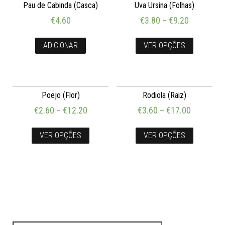
Pau de Cabinda (Casca)
Uva Ursina (Folhas)
€
4.60
€
3.80
–
€
9.20
ADICIONAR
VER OPÇÕES
Poejo (Flor)
Rodiola (Raiz)
€
2.60
–
€
12.20
€
3.60
–
€
17.00
VER OPÇÕES
VER OPÇÕES