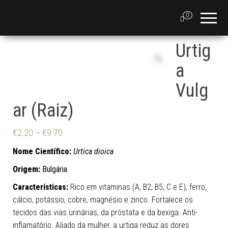
0
Urtig
a
Vulg
ar (Raiz)
€
2.20
–
€
9.70
Nome Científico:
Urtica dioica
Origem:
Bulgária
Características:
Rico em vitaminas (A, B2, B5, C e E), ferro,
cálcio, potássio, cobre, magnésio e zinco. Fortalece os
tecidos das vias urinárias, da próstata e da bexiga. Anti-
inflamatório. Aliado da mulher, a urtiga reduz as dores