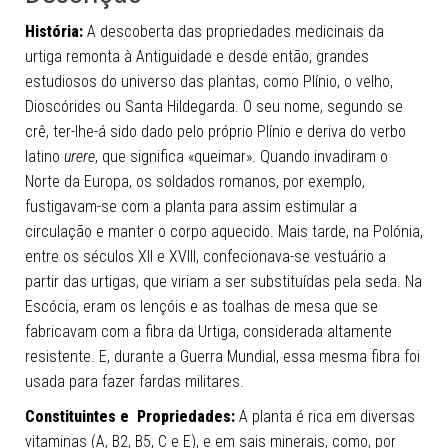
História:
A descoberta das propriedades medicinais da
urtiga remonta à Antiguidade e desde então, grandes
estudiosos do universo das plantas, como Plínio, o velho,
Dioscórides ou Santa Hildegarda. O seu nome, segundo se
crê, ter-lhe-á sido dado pelo próprio Plínio e deriva do verbo
latino
urere
, que significa «queimar». Quando invadiram o
Norte da Europa, os soldados romanos, por exemplo,
fustigavam-se com a planta para assim estimular a
circulação e manter o corpo aquecido. Mais tarde, na Polónia,
entre os séculos XII e XVIII, confecionava-se vestuário a
partir das urtigas, que viriam a ser substituídas pela seda. Na
Escócia, eram os lençóis e as toalhas de mesa que se
fabricavam com a fibra da Urtiga, considerada altamente
resistente. E, durante a Guerra Mundial, essa mesma fibra foi
usada para fazer fardas militares.
Constituintes e Propriedades:
A planta é rica em diversas
vitaminas (A, B2, B5, C e E), e em sais minerais, como, por