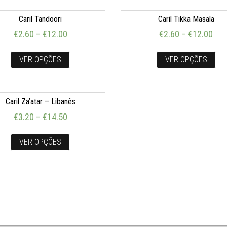
Caril Tandoori
Caril Tikka Masala
€
2.60
–
€
12.00
€
2.60
–
€
12.00
VER OPÇÕES
VER OPÇÕES
Caril Za’atar – Libanês
€
3.20
–
€
14.50
VER OPÇÕES