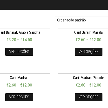
aril Baharat, Arábia Saudita
Caril Garam Masala
€
3.20
–
€
14.50
€
2.60
–
€
12.00
VER OPÇÕES
VER OPÇÕES
Caril Madras
Caril Madras Picante
€
2.60
–
€
12.00
€
2.60
–
€
12.00
VER OPÇÕES
VER OPÇÕES