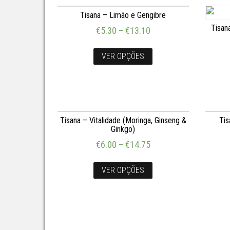
Tisana – Limão e Gengibre
Tisan
€
5.30
–
€
13.10
VER OPÇÕES
Tisana – Vitalidade (Moringa, Ginseng &
Tis
Ginkgo)
€
6.00
–
€
14.75
VER OPÇÕES