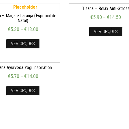
Tisana – Relax Anti-Stres
a – Maça e Laranja (Especial de
€
5.90
–
€
14.50
Natal)
€
5.30
–
€
13.00
VER OPÇÕES
VER OPÇÕES
ana Ayurveda Yogi Inspiration
€
5.70
–
€
14.00
VER OPÇÕES