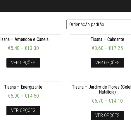
Tisana – Amêndoa e Canela
Tisana – Calmante
€
5.40
–
€
13.30
€
3.60
–
€
17.25
VER OPÇÕES
VER OPÇÕES
Tisana – Energizante
Tisana – Jardim de Flores (Cel
Natalícia)
€
5.90
–
€
14.50
€
5.70
–
€
14.10
VER OPÇÕES
VER OPÇÕES