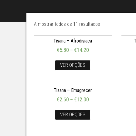
A mostrar todos os 11 resultados
Tisana – Afrodisiaca
€
5.80
–
€
14.20
VER OPÇÕES
Tisana – Emagrecer
€
2.60
–
€
12.00
VER OPÇÕES