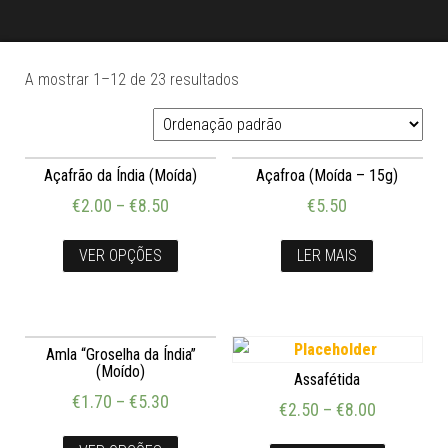
A mostrar 1–12 de 23 resultados
Açafrão da Índia (Moída)
Açafroa (Moída – 15g)
€
2.00
–
€
8.50
€
5.50
VER OPÇÕES
LER MAIS
Amla “Groselha da Índia”
(Moído)
Assafétida
€
1.70
–
€
5.30
€
2.50
–
€
8.00