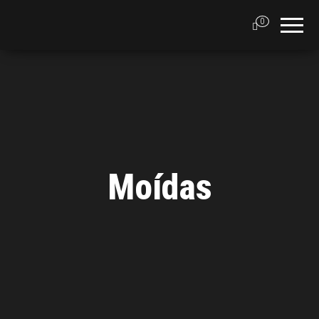
0
Moídas