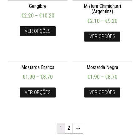
Gengibre
Mistura Chimichurri
(Argentina)
€
2.20
–
€
10.20
€
2.10
–
€
9.20
VER OPÇÕES
VER OPÇÕES
Mostarda Branca
Mostarda Negra
€
1.90
–
€
8.70
€
1.90
–
€
8.70
VER OPÇÕES
VER OPÇÕES
1
2
→