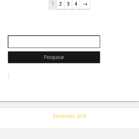
1
2
3
4
→
Pesquisar por:
Elementais 2018