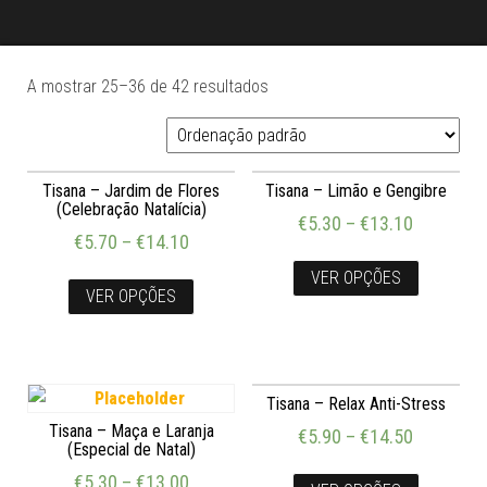
A mostrar 25–36 de 42 resultados
Tisana – Jardim de Flores
Tisana – Limão e Gengibre
(Celebração Natalícia)
€
5.30
–
€
13.10
€
5.70
–
€
14.10
VER OPÇÕES
VER OPÇÕES
Tisana – Relax Anti-Stress
Tisana – Maça e Laranja
€
5.90
–
€
14.50
(Especial de Natal)
€
5.30
–
€
13.00