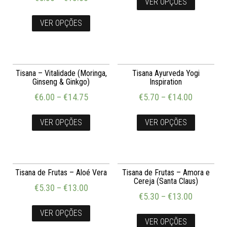
VER OPÇÕES
VER OPÇÕES
Tisana – Vitalidade (Moringa,
Tisana Ayurveda Yogi
Ginseng & Ginkgo)
Inspiration
€
6.00
–
€
14.75
€
5.70
–
€
14.00
VER OPÇÕES
VER OPÇÕES
Tisana de Frutas – Aloé Vera
Tisana de Frutas – Amora e
Cereja (Santa Claus)
€
5.30
–
€
13.00
€
5.30
–
€
13.00
VER OPÇÕES
VER OPÇÕES