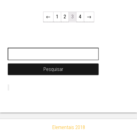
←
1
2
3
4
→
Pesquisar por:
Elementais 2018