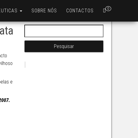
0
ÊUTICAS
SOBRE NÓS
CONTACTOS
ata
Pesquisar por:
acto
ilhoso
elas e
2007.