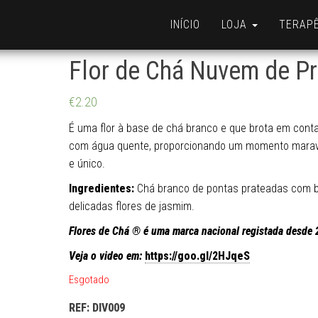
INÍCIO
LOJA
TERAP
Flor de Chá Nuvem de Pr
€
2.20
É uma flor à base de chá branco e que brota em cont
com água quente, proporcionando um momento marav
e único.
Ingredientes:
Chá branco de pontas prateadas com b
delicadas flores de jasmim.
Flores de Chá ® é uma marca nacional registada desde 
Veja o video em:
https://goo.gl/2HJqeS
Esgotado
REF:
DIV009