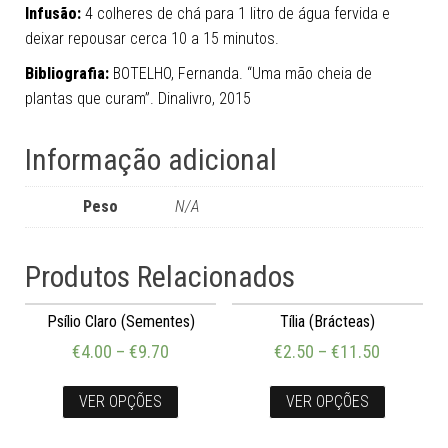
Infusão:
4 colheres de chá para 1 litro de água fervida e
deixar repousar cerca 10 a 15 minutos.
Bibliografia:
BOTELHO, Fernanda. “Uma mão cheia de
plantas que curam”. Dinalivro, 2015
Informação adicional
Peso
N/A
Produtos Relacionados
Psílio Claro (Sementes)
Tília (Brácteas)
€
4.00
–
€
9.70
€
2.50
–
€
11.50
VER OPÇÕES
VER OPÇÕES