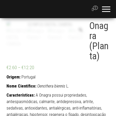
0
Onag
ra
(Plan
ta)
€
2.60
–
€
12.20
Origem:
Portugal
Nome Científico:
Oenothera biennis
L.
Características:
A Onagra possui propriedades,
antiespasmódicas, calmante, antidepressiva, artrite,
sedativas, antioxidantes, antialérgicas, anti-inflamatórias,
antialérgicas, hipotensor, regenera o fígado, desintoxicação