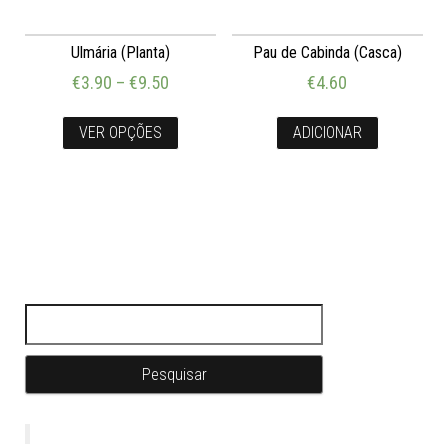
Ulmária (Planta)
Pau de Cabinda (Casca)
€
3.90
–
€
9.50
€
4.60
VER OPÇÕES
ADICIONAR
Pesquisar por: