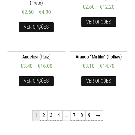
(Fruto)
€
2.60
–
€
12.20
€
2.60
–
€
4.90
VER OPÇÕES
VER OPÇÕES
Angélica (Raiz)
Arando “Mirtílio” (Folhas)
€
3.40
–
€
16.00
€
3.10
–
€
14.70
VER OPÇÕES
VER OPÇÕES
1
2
3
4
…
7
8
9
→