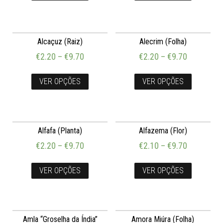
Alcaçuz (Raiz)
Alecrim (Folha)
€
2.20
–
€
9.70
€
2.20
–
€
9.70
VER OPÇÕES
VER OPÇÕES
Alfafa (Planta)
Alfazema (Flor)
€
2.20
–
€
9.70
€
2.10
–
€
9.70
VER OPÇÕES
VER OPÇÕES
Amla “Groselha da Índia”
Amora Miúra (Folha)