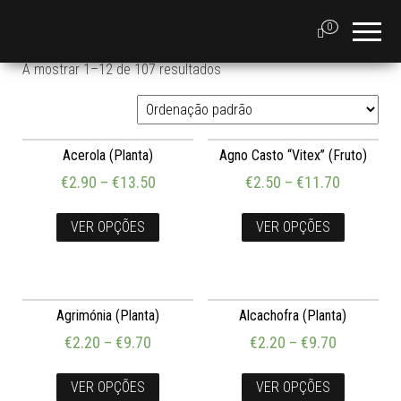
0
A mostrar 1–12 de 107 resultados
Acerola (Planta)
Agno Casto “Vitex” (Fruto)
€
2.90
–
€
13.50
€
2.50
–
€
11.70
VER OPÇÕES
VER OPÇÕES
Agrimónia (Planta)
Alcachofra (Planta)
€
2.20
–
€
9.70
€
2.20
–
€
9.70
VER OPÇÕES
VER OPÇÕES