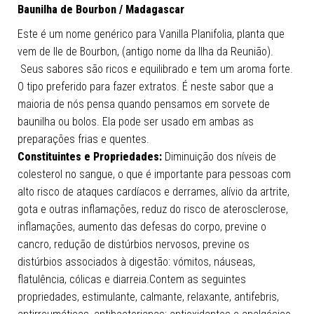
Baunilha de Bourbon / Madagascar
Este é um nome genérico para Vanilla Planifolia, planta que
vem de Ile de Bourbon, (antigo nome da Ilha da Reunião).
Seus sabores são ricos e equilibrado e tem um aroma forte.
O tipo preferido para fazer extratos. É neste sabor que a
maioria de nós pensa quando pensamos em sorvete de
baunilha ou bolos. Ela pode ser usado em ambas as
preparações frias e quentes.
Constituintes e Propriedades:
Diminuição dos níveis de
colesterol no sangue, o que é importante para pessoas com
alto risco de ataques cardíacos e derrames, alívio da artrite,
gota e outras inflamações, reduz do risco de aterosclerose,
inflamações, aumento das defesas do corpo, previne o
cancro, redução de distúrbios nervosos, previne os
distúrbios associados à digestão: vómitos, náuseas,
flatulência, cólicas e diarreia.Contem as seguintes
propriedades, estimulante, calmante, relaxante, antifebris,