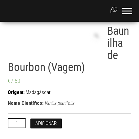
0
Baun
ilha
de
Bourbon (Vagem)
€
7.50
Origem:
Madagáscar
Nome Científico:
Vanilla planifolia
Quantidade
ADICIONAR