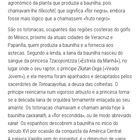
agronómico da planta que produzia a baunilha, pois
chamavam-lhe
tlilxochitl
, que significa «flor negra»,
embora
fosse mais lógico que a chamassem «fruto negro».
São os totonacas, ocupantes das regiões costeiras do golfo
do México, próximo da atuais cidades de Veracruz e
Papantla, quem produzia a baunilha e a fornecia aos
astecas. Segundo a lenda, a liana da baunilha nasceu do
sangue da princesa
Tzacopontziza
(«Estrela da Manhã»), no
lugar onde o seu raptor, o príncipe
Zkatan-Oxga
(«Veado
Jovem»), e ela mesma foram apanhados e decapitados pelos
sacerdotes de
Tonoacayohua
, a deusa das colheitas. O
príncipe reencarna num vigoroso arbusto e a princesa torna-
se a delicada liana de orquídea ternamente enlaçada ao seu
amante. Os totonacas chamavam e chamam ainda hoje à
baunilha
caxixanath
, a «flor escondida», ou de modo abreviado
xanat
. Os espanhois descobrem a baunilha no início do
século XVI por ocasião da conquista da América Central.
A palavra Vainilla vem do espanhol, é o diminutivo de vaina