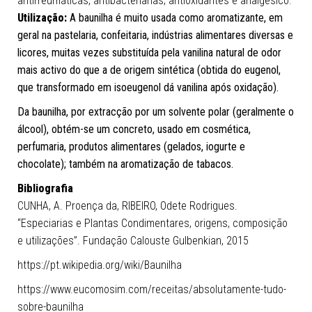
antirreumáticas, antibacterianas; antioxidantes e analgésico.
Utilização:
A baunilha é muito usada como aromatizante, em
geral na pastelaria, confeitaria, indústrias alimentares diversas e
licores, muitas vezes substituída pela vanilina natural de odor
mais activo do que a de origem sintética (obtida do eugenol,
que transformado em isoeugenol dá vanilina após oxidação).
Da baunilha, por extracção por um solvente polar (geralmente o
álcool), obtém-se um concreto, usado em cosmética,
perfumaria, produtos alimentares (gelados, iogurte e
chocolate); também na aromatização de tabacos.
Bibliografia
CUNHA, A. Proença da, RIBEIRO, Odete Rodrigues.
“Especiarias e Plantas Condimentares, origens, composição
e utilizações”. Fundação Calouste Gulbenkian, 2015
https://pt.wikipedia.org/wiki/Baunilha
https://www.eucomosim.com/receitas/absolutamente-tudo-
sobre-baunilha