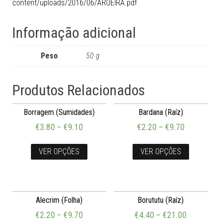
content/uploads/2016/06/AROEIRA.pdf
Informação adicional
Peso
50 g
Produtos Relacionados
Borragem (Sumidades)
Bardana (Raíz)
€
3.80
–
€
9.10
€
2.20
–
€
9.70
VER OPÇÕES
VER OPÇÕES
Alecrim (Folha)
Borututu (Raíz)
€
2.20
–
€
9.70
€
4.40
–
€
21.00