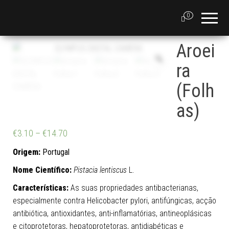
0
Aroei
ra
(Folh
as)
€
3.10
–
€
14.70
Origem:
Portugal
Nome Científico:
Pistacia lentiscus
L.
Características:
As suas propriedades antibacterianas,
especialmente contra Helicobacter pylori, antifúngicas, acção
antibiótica, antioxidantes, anti-inflamatórias, antineoplásicas
e citoprotetoras, hepatoprotetoras, antidiabéticas e