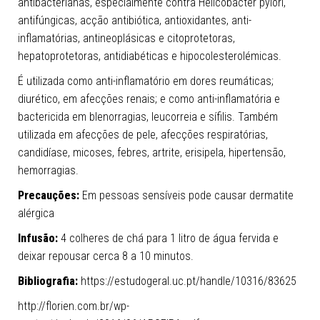
antibacterianas, especialmente contra Helicobacter pylori,
antifúngicas, acção antibiótica, antioxidantes, anti-
inflamatórias, antineoplásicas e citoprotetoras,
hepatoprotetoras, antidiabéticas e hipocolesterolémicas.
É utilizada como anti-inflamatório em dores reumáticas;
diurético, em afecções renais; e como anti-inflamatória e
bactericida em blenorragias, leucorreia e sífilis. Também
utilizada em afecções de pele, afecções respiratórias,
candidíase, micoses, febres, artrite, erisipela, hipertensão,
hemorragias.
Precauções:
Em pessoas sensíveis pode causar dermatite
alérgica
Infusão:
4 colheres de chá para 1 litro de água fervida e
deixar repousar cerca 8 a 10 minutos.
Bibliografia:
https://estudogeral.uc.pt/handle/10316/83625
http://florien.com.br/wp-