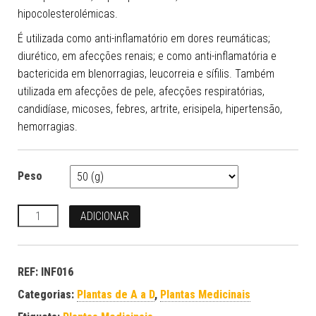
hipocolesterolémicas.
É utilizada como anti-inflamatório em dores reumáticas;
diurético, em afecções renais; e como anti-inflamatória e
bactericida em blenorragias, leucorreia e sífilis. Também
utilizada em afecções de pele, afecções respiratórias,
candidíase, micoses, febres, artrite, erisipela, hipertensão,
hemorragias.
Peso
Quantidade
ADICIONAR
REF:
INF016
Categorias:
Plantas de A a D
,
Plantas Medicinais