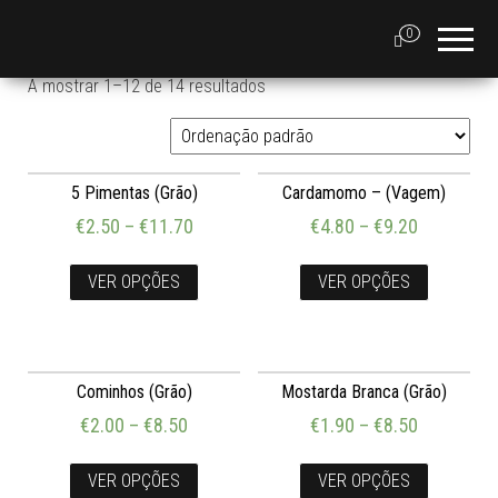
0
A mostrar 1–12 de 14 resultados
5 Pimentas (Grão)
Cardamomo – (Vagem)
€
2.50
–
€
11.70
€
4.80
–
€
9.20
VER OPÇÕES
VER OPÇÕES
Cominhos (Grão)
Mostarda Branca (Grão)
€
2.00
–
€
8.50
€
1.90
–
€
8.50
VER OPÇÕES
VER OPÇÕES