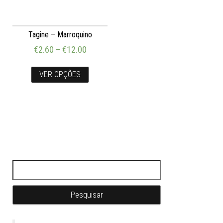
Tagine – Marroquino
€
2.60
–
€
12.00
VER OPÇÕES
Pesquisar por: