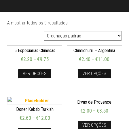
A mostrar todos os 9 resultados
5 Especiarias Chinesas
Chimichurri – Argentina
€
2.20
–
€
9.75
€
2.40
–
€
11.00
VER OPÇÕES
VER OPÇÕES
Ervas de Provence
Doner Kebab Turkish
€
2.00
–
€
8.50
€
2.60
–
€
12.00
VER OPÇÕES